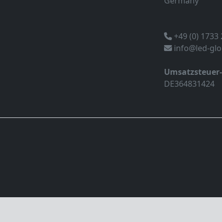
Germany
+49 (0) 1733
info@led-gl
Umsatzsteuer
DE364831424